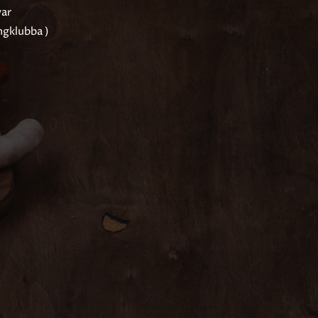
var
ngklubba )