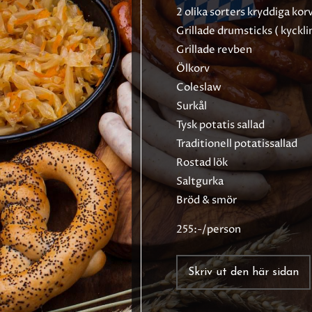
2 olika sorters kryddiga kor
Grillade drumsticks ( kyckli
Grillade revben
Ölkorv
Coleslaw
Surkål
Tysk potatis sallad
Traditionell potatissallad
Rostad lök
Saltgurka
Bröd & smör
255:-/person
Skriv ut den här sidan