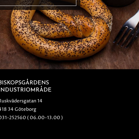
BISKOPSGÅRDENS
INDUSTRIOMRÅDE
Ruskvädersgatan 14
418 34 Göteborg
031-252560 ( 06.00-13.00 )